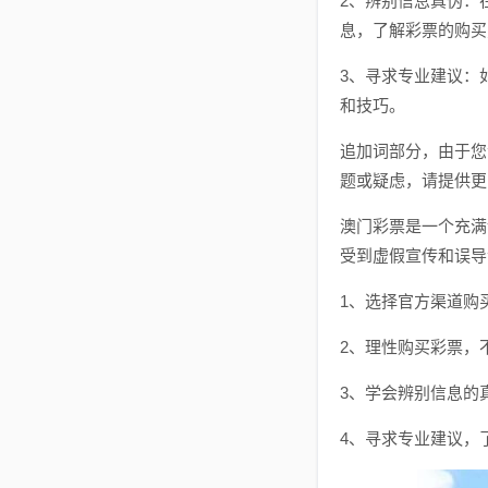
2、辨别信息真伪：
息，了解彩票的购买
3、寻求专业建议：
和技巧。
追加词部分，由于您
题或疑虑，请提供更
澳门彩票是一个充满
受到虚假宣传和误导
1、选择官方渠道购
2、理性购买彩票，
3、学会辨别信息的
4、寻求专业建议，