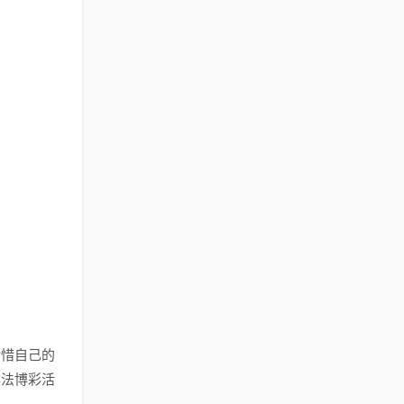
珍惜自己的
非法博彩活