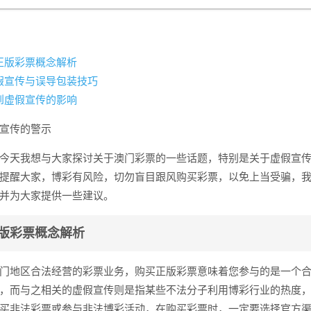
正版彩票概念解析
假宣传与误导包装技巧
到虚假宣传的影响
宣传的警示
今天我想与大家探讨关于澳门彩票的一些话题，特别是关于虚假宣
提醒大家，博彩有风险，切勿盲目跟风购买彩票，以免上当受骗，
并为大家提供一些建议。
版彩票概念解析
门地区合法经营的彩票业务，购买正版彩票意味着您参与的是一个
，而与之相关的虚假宣传则是指某些不法分子利用博彩行业的热度
买非法彩票或参与非法博彩活动，在购买彩票时，一定要选择官方