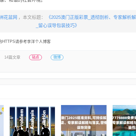
洲花盆网
，本文标题：
《2025澳门正版彩票_透彻剖析、专家解析解
_留心误导包装技巧》
HTTPS请参考李洋个人博客
14篇文章
站点
微博