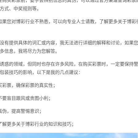
在购买彩票前，要学会辨别信息的真伪，可以通过官方渠道查询彩票
方式、中奖规则等。
如果您对博彩行业不熟悉，可以向专业人士请教，了解更多关于博彩
没有提供具体的词汇或内容，我无法进行详细的解释和讨论，如果
多信息，我将尽力为您解答。
诱惑的领域，但同时也存在许多风险，在购买彩票时，一定要保持
包装技巧的影响，以下是我的几点建议：
买彩票，确保彩票的真实性；
不要盲目跟风或贪图小利；
真伪，提高警惕意识；
了解更多关于博彩行业的知识和技巧；