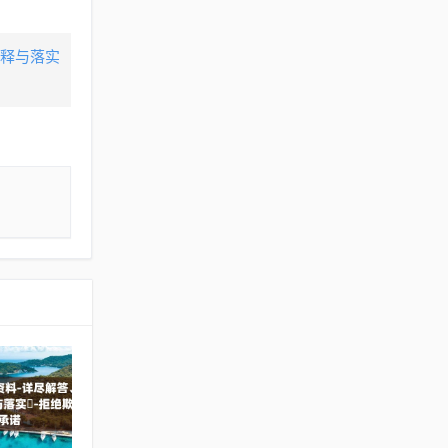
释与落实​