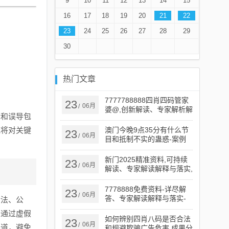
9
10
11
12
13
14
15
16
17
18
19
20
21
22
23
24
25
26
27
28
29
30
热门文章
7777788888四肖四码管家
23
06月
/
婆@,创新解读、专家解析解
传和误导包
释与落实,谨防误导的伎俩
我将对关键
澳门今晚9点35分有什么节
23
06月
/
目和抵制不实的蛊惑-案例
解答、解释与落实
新门2025精准资料,可持续
23
06月
/
解读、专家解读解释与落实,
警惕误导宣传
7778888免费资料-详尽解
23
06月
/
答、专家解读解释与落实​-
合法、公
拒绝欺骗性承诺
，通过虚假
如何辨别四肖八码是否合法
23
06月
/
渠道，避免
和规避欺骗广告危害,成果分