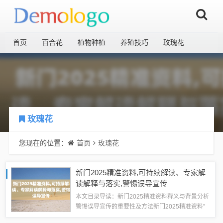
首页
百合花
植物种植
养殖技巧
玫瑰花
玫瑰花
您现在的位置：
首页
玫瑰花
新门2025精准资料,可持续解读、专家解
读解释与落实,警惕误导宣传
本文目录导读：新门2025精准资料释义与背景分析
警惕误导宣传的重要性及方法新门2025精准资料”
及相关概念的解析与公众警惕虚假宣传的提醒新门