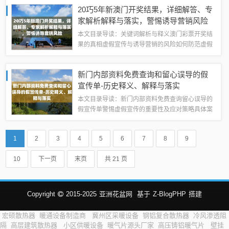
的解释与提醒2025港六今晚9点30”的解释我们需要
20巧5年新澳门开奖结果，详细解答、专
明确这个关...
家解析解释与落实，警惕诱导营销风险
本文目录导读：关键词解析与释义澳门彩票开奖结
果的真相虚假宣传与诱导营销的风险如何防范虚假
宣传和诱导营销风险关于澳门彩票开奖结果及相关
风险的重要提醒尊敬的读者朋友们：大家好！今天
新门内部资料免费查询和留心误导的假
我们将聚焦于澳门彩票的开奖结果及相关风险...
宣传单-历史释义、解释与落实
本文目录导读：新门内部资料免费查询留心误导的
假宣传单警惕虚假宣传的重要性及应对策略具体案
例分析（可根据实际情况添加）关于新门内部资料
免费查询及相关问题的深度解析与公众警示新门内
1
2
3
4
5
6
7
8
9
部资料免费查询我们注意到“新门内部资料免...
10
下一页
末页
共 21 页
Copyright
2015-2025
亚洲花盆网
基于
Z-BlogPHP
搭建
宏硕散热器
暖通设备制造商
冀州区采暖设备
钢铝复合散热器
冷风渗透阻
隔
高层建筑散热器
小区供暖设备
暖气片源头厂家
高压铸铝暖气片
壁挂