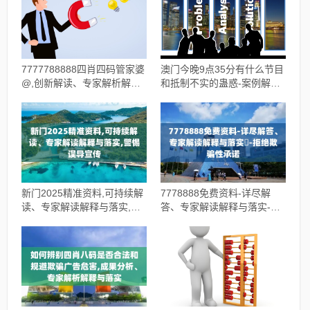
7777788888四肖四码管家婆
澳门今晚9点35分有什么节目
@,创新解读、专家解析解释
和抵制不实的蛊惑-案例解
与落实,谨防误导的伎俩
答、解释与落实
新门2025精准资料,可持续解
7778888免费资料-详尽解
读、专家解读解释与落实,警
答、专家解读解释与落实​-拒
惕误导宣传
绝欺骗性承诺