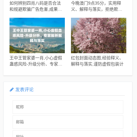
如何辨别四肖八码是否合法
今晚澳门9点35分，实用释
和规避欺骗广告危害,成果分
义、解释与落实，拒绝欺骗
析、专家解析解释与落实
性承诺
王中王管家婆一肖,小心虚假
红包封面动态图,经验释义、
蛊惑风险-升级分析、专家解
解释与落实,谨防虚假包装计
析解释与落实
发表评论