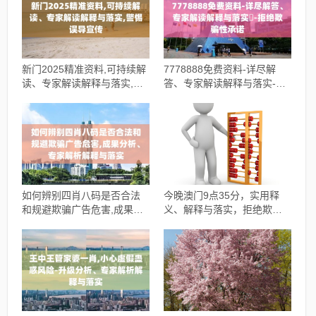
新门2025精准资料,可持续解
7778888免费资料-详尽解
读、专家解读解释与落实,警
答、专家解读解释与落实​-拒
惕误导宣传
绝欺骗性承诺
如何辨别四肖八码是否合法
今晚澳门9点35分，实用释
和规避欺骗广告危害,成果分
义、解释与落实，拒绝欺骗
析、专家解析解释与落实
性承诺