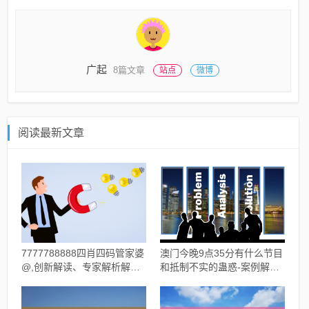
广起
8篇文章
站点
微博
阅读最新文章
7777788888四肖四码管家婆
澳门今晚9点35分有什么节目
@,创新解读、专家解析解释
和抵制不实的蛊惑-案例解
与落实,谨防误导的伎俩
答、解释与落实