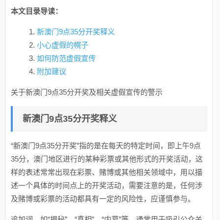
本文目录导读：
新澳门9点35分开奖释义
小心虚假的幌子
如何防范虚假宣传
附加建议
关于新澳门9点35分开奖及相关虚假宣传的警示
新澳门9点35分开奖释义
“新澳门9点35分开奖”指的是在每天的特定时间，即上午9点
35分，澳门地区进行的某种彩票或其他形式的开奖活动，这
样的表述常常出现在彩票、赌博或其他相关领域中，用以描
述一个具体的时间点上的开奖活动，需要注意的是，任何涉
及赌博或彩票的活动都具有一定的风险性，应谨慎参与。
追加词，如“揭秘”、“真相”、“内幕”等，通常用于吸引公众关