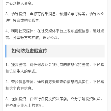
导公众投入资金。
3、诱导投资：声称有内部消息、预测彩票号码等，诱导公众
进行投资或购买彩票。
4、利用社交媒体：在社交媒体平台上发布虚假信息，通过点
赞、分享等方式扩散，误导公众。
如何防范虚假宣传
1、提高警惕：对任何涉及金钱利益的信息保持警惕，不轻易
相信陌生人的承诺。
2、查验信息来源：通过官方渠道查验信息的真实性，不轻易
相信非官方信息。
3、谨慎投资：在进行任何投资决策前，充分了解投资风险，
并咨询专业人士的意见。