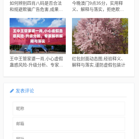
如何辨别四肖八码是否合法
今晚澳门9点35分，实用释
和规避欺骗广告危害,成果分
义、解释与落实，拒绝欺骗
析、专家解析解释与落实
性承诺
王中王管家婆一肖,小心虚假
红包封面动态图,经验释义、
蛊惑风险-升级分析、专家解
解释与落实,谨防虚假包装计
析解释与落实
发表评论