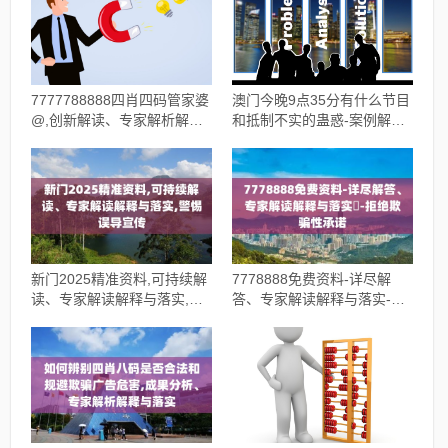
7777788888四肖四码管家婆
澳门今晚9点35分有什么节目
@,创新解读、专家解析解释
和抵制不实的蛊惑-案例解
与落实,谨防误导的伎俩
答、解释与落实
新门2025精准资料,可持续解
7778888免费资料-详尽解
读、专家解读解释与落实,警
答、专家解读解释与落实​-拒
惕误导宣传
绝欺骗性承诺